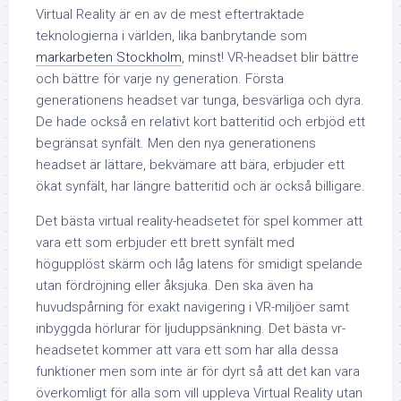
Virtual Reality är en av de mest eftertraktade
teknologierna i världen, lika banbrytande som
markarbeten Stockholm
, minst! VR-headset blir bättre
och bättre för varje ny generation. Första
generationens headset var tunga, besvärliga och dyra.
De hade också en relativt kort batteritid och erbjöd ett
begränsat synfält. Men den nya generationens
headset är lättare, bekvämare att bära, erbjuder ett
ökat synfält, har längre batteritid och är också billigare.
Det bästa virtual reality-headsetet för spel kommer att
vara ett som erbjuder ett brett synfält med
högupplöst skärm och låg latens för smidigt spelande
utan fördröjning eller åksjuka. Den ska även ha
huvudspårning för exakt navigering i VR-miljöer samt
inbyggda hörlurar för ljuduppsänkning. Det bästa vr-
headsetet kommer att vara ett som har alla dessa
funktioner men som inte är för dyrt så att det kan vara
överkomligt för alla som vill uppleva Virtual Reality utan