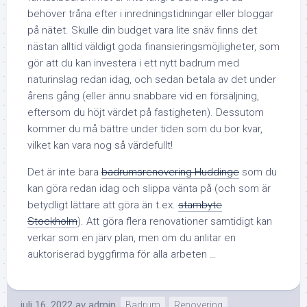
behöver tråna efter i inredningstidningar eller bloggar
på nätet. Skulle din budget vara lite snäv finns det
nästan alltid väldigt goda finansieringsmöjligheter, som
gör att du kan investera i ett nytt badrum med
naturinslag redan idag, och sedan betala av det under
årens gång (eller ännu snabbare vid en försäljning,
eftersom du höjt värdet på fastigheten). Dessutom
kommer du må bättre under tiden som du bor kvar,
vilket kan vara nog så värdefullt!
Det är inte bara
badrumsrenovering Huddinge
som du
kan göra redan idag och slippa vänta på (och som är
betydligt lättare att göra än t.ex.
stambyte
Stockholm
). Att göra flera renovationer samtidigt kan
verkar som en järv plan, men om du anlitar en
auktoriserad byggfirma för alla arbeten …
juli 16, 2022
av
admin
Badrum
Renovering