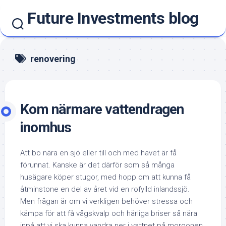
Hoppa
Future Investments blog
till
innehåll
renovering
Kom närmare vattendragen
inomhus
Att bo nära en sjö eller till och med havet är få
förunnat. Kanske är det därför som så många
husägare köper stugor, med hopp om att kunna få
åtminstone en del av året vid en rofylld inlandssjö.
Men frågan är om vi verkligen behöver stressa och
kämpa för att få vågskvalp och härliga briser så nära
inpå att vi ska kunna vandra ner i vattnet på morgonen