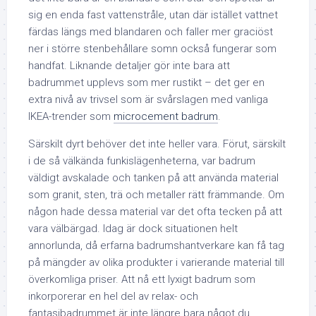
sig en enda fast vattenstråle, utan där istället vattnet
färdas längs med blandaren och faller mer graciöst
ner i större stenbehållare somn också fungerar som
handfat. Liknande detaljer gör inte bara att
badrummet upplevs som mer rustikt – det ger en
extra nivå av trivsel som är svårslagen med vanliga
IKEA-trender som
microcement badrum
.
Särskilt dyrt behöver det inte heller vara. Förut, särskilt
i de så välkända funkislägenheterna, var badrum
väldigt avskalade och tanken på att använda material
som granit, sten, trä och metaller rätt främmande. Om
någon hade dessa material var det ofta tecken på att
vara välbärgad. Idag är dock situationen helt
annorlunda, då erfarna badrumshantverkare kan få tag
på mängder av olika produkter i varierande material till
överkomliga priser. Att nå ett lyxigt badrum som
inkorporerar en hel del av relax- och
fantasibadrummet är inte längre bara något du