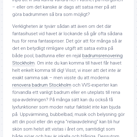
– eller om det kanske är dags att satsa mer på att
göra badrummen så bra som möjligt?
Verkligheten är tyvärr sådan att även om det där
fantasihuset vid havet är lockande så går ofta sådana
hus för rena fantasipriser. Det gör att för många så är
det en betydligt rimligare utgift att satsa extra på
både pool, badtunna eller en rejäl
badrumsrenovering
Stockholm
. Om inte du kan komma till havet får havet
helt enkelt komma till dig! Visst, vi inser att det inte är
exakt samma sak – men visste du att moderna
renovera badrum Stockholm
och VVS-experter kan
förvandla ett vanligt badrum eller en uteplats till rena
spa-avdelningen? På många sätt kan du också få
lyxfunktioner som moder natur faktiskt inte kan bjuda
på. Uppvärmining, bubbelbad, musik och belysning gör
att din pool eller din egna ”relaxavdelning” kan bli hur
skön som helst att vistas i året om, samtidigt som
både sjöar och hav är iskalla och blåsiga. Dessutom