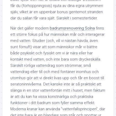
får du (förhoppningsvis) njuta av dina egna utrymmen
själv, vilket är en uppenbar bonus gentemot stranden
där du sällan får vara själt. Särskilt i semestertider.
När det gäller modern
badrumsrenovering Solna
finns
ett större fokus på hur människan mår och interagerar
med vatten. Studier (och, vill vi nästan hävda, även
sunt förnuft) visar att som människor mår vi bättre
både psykiskt och fysiskt om vi är nära eller har
kontakt med vatten, och inte bara som dryckeskälla.
Särskilt rörliga vattendrag som strömmar, små
vattendrag eller till och med fontäner inomhus och
utomhus gör att vi direkt livas upp och får en boost till
seratoninnivåerna. Det kanske inte är så praktiskt att
slänga in en stor vattenfontän mitt i huset, men faktum
är att du kan ha vissa konstnärliga och praktiska
funktioner i ditt badrum som fyller samma effekt.
Moderna kranar kan använda ”vattenfallsprincipen”, där
det inte bara är en blandare som står och spottar ur