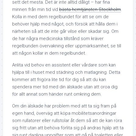
sett det mesta. Det är inte alltid dåligt – har fina
minnen från min tid vid
bästa hemtjänsten Stockholm
.
Kolla in med dem regelbundet för att se om de
behöver hjälp med något, och försök att hålla dem i
närheten så att de inte går vilse eller skadar sig. Om
de har några medicinska tillstånd som kräver
regelbunden övervakning eller uppmärksamhet, se till
att någon kollar in dem regelbundet.
Anlita vid behov en assistent eller vårdare som kan
hjälpa till i huset med städning och matlagning. Detta
kommer att frigöra lite tid för dig så att du kan
spendera mer tid med din älskade utan att oroa dig
för allt annat som händer runt omkring dem.
Om din älskade har problem med att ta sig fram på
egen hand, överväg att köpa mobilitetsanordningar
som rullatorer eller rullstolar åt dem så att de kan röra
sig fritt utan att behöva förlita sig på andras hjälp att ta
sig runt dagliga uppgifter som att gå på toaletten eller