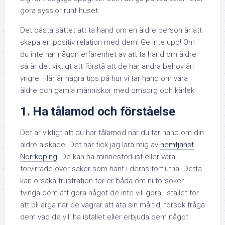
göra sysslor runt huset.
Det bästa sättet att ta hand om en äldre person är att
skapa en positiv relation med dem! Ge inte upp! Om
du inte har någon erfarenhet av att ta hand om äldre
så är det viktigt att förstå att de har andra behov än
yngre. Här är några tips på hur vi tar hand om våra
äldre och gamla människor med omsorg och kärlek:
1. Ha tålamod och förståelse
Det är viktigt att du har tålamod när du tar hand om din
äldre älskade. Det här fick jag lära mig av
hemtjänst
Norrköping
. De kan ha minnesförlust eller vara
förvirrade över saker som hänt i deras förflutna. Detta
kan orsaka frustration för er båda om ni försöker
tvinga dem att göra något de inte vill göra. Istället för
att bli arga när de vägrar att äta sin måltid, försök fråga
dem vad de vill ha istället eller erbjuda dem något